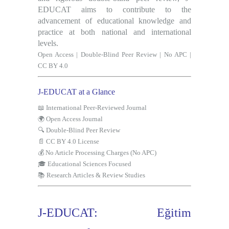
EDUCAT aims to contribute to the
advancement of educational knowledge and
practice at both national and international
levels.
Open Access
|
Double-Blind Peer Review
|
No APC
|
CC BY 4.0
J-EDUCAT at a Glance
📖
International Peer-Reviewed Journal
🌍
Open Access Journal
🔍
Double-Blind Peer Review
📄
CC BY 4.0 License
💰
No Article Processing Charges (No APC)
🎓
Educational Sciences Focused
📚
Research Articles & Review Studies
J-EDUCAT: Eğitim